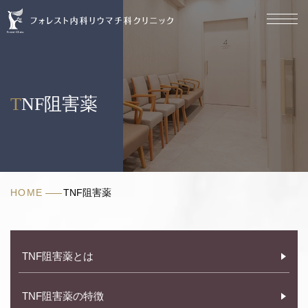
TNF
阻
害
薬
｜
大
TNF阻害薬
田
区
大
森
中・
蒲
HOME
TNF阻害薬
田
で
内
科、
TNF阻害薬とは
リ
ウ
マ
TNF阻害薬の特徴
チ、