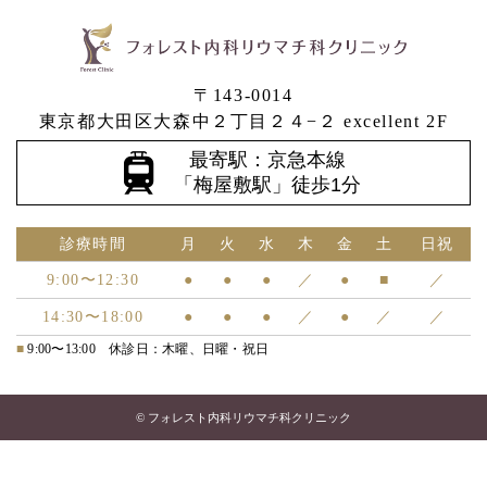
〒143-0014
東京都大田区大森中２丁目２４−２ excellent 2F
最寄駅：京急本線
「梅屋敷駅」徒歩1分
診療時間
月
火
水
木
金
土
日祝
9:00〜12:30
●
●
●
／
●
■
／
14:30〜18:00
●
●
●
／
●
／
／
■
9:00〜13:00 休診日：木曜、日曜・祝日
© フォレスト内科リウマチ科クリニック