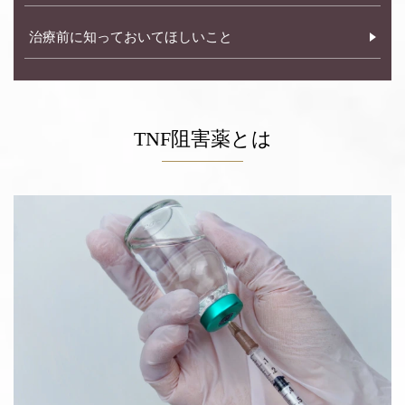
膠
原
治療前に知っておいてほしいこと
病
は、
フ
ォ
レ
TNF阻害薬とは
ス
ト
内
科
リ
ウ
マ
チ
科
ク
リ
ニ
ッ
ク