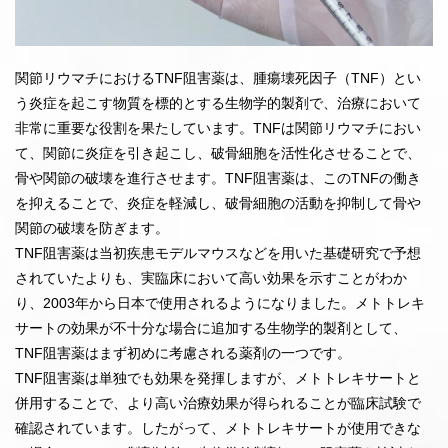
ま
で
関節リウマチにおけるTNF阻害薬は、腫瘍壊死因子（TNF）とい
う炎症を起こす物質を標的とする生物学的製剤で、治療において
非常に重要な役割を果たしています。TNFは関節リウマチにおい
て、関節に炎症を引き起こし、破骨細胞を活性化させることで、
骨や関節の破壊を進行させます。TNF阻害薬は、このTNFの働き
を抑えることで、炎症を軽減し、破骨細胞の活動を抑制して骨や
関節の破壊を防ぎます。
TNF阻害薬は当初疾患モデルマウスなどを用いた基礎研究で予想
されていたよりも、実臨床において高い効果を示すことがわか
り、2003年から日本で使用されるようになりました。メトトレキ
サートの効果が不十分な場合に追加する生物学的製剤として、
TNF阻害薬はまず初めに考慮される薬剤の一つです。
TNF阻害薬は単独でも効果を発揮しますが、メトトレキサートと
併用することで、より高い治療効果が得られることが臨床試験で
確認されています。したがって、メトトレキサートが使用できな