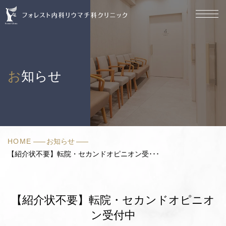
【紹
介
状
不
要】
転
お知らせ
院・
セ
カ
ン
ド
オ
HOME
お知らせ
ピ
【紹介状不要】転院・セカンドオピニオン受･･･
ニ
オ
ン
受
【紹介状不要】転院・セカンドオピニオ
付
中
ン受付中